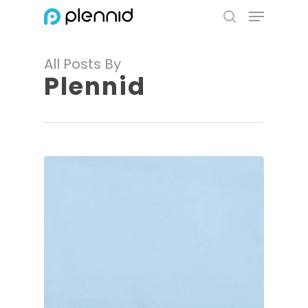
Menu
Skip
to
search
Close
main
Menu
All Posts By
content
Plennid