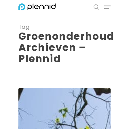
Menu
Skip
to
search
Close
main
Menu
Tag
content
Groenonderhoud
Archieven –
Plennid