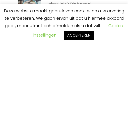
circulair? Biobased
reststromen
Deze website maakt gebruik van cookies om uw ervaring
25 mei 2022
te verbeteren. We gaan ervan uit dat u hiermee akkoord
gaat, maar u kunt zich afmelden als u dat wilt.
Cookie
instellingen
ACCEPTEREN
TAGS
Aanbesteding
Aanbestedingen
Biobased
Biomassa
BNR Zaken Doen
BOOM Innovatie
Circulair
Circulair Aanbesteden
Circulair Business Model
Circulaire Economie
Circulaire Houtbewerking