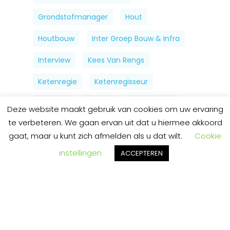
Grondstofmanager
Hout
Houtbouw
Inter Groep Bouw & Infra
Interview
Kees Van Rengs
Ketenregie
Ketenregisseur
Mobiliteit
Natuur
Niek Franken
Deze website maakt gebruik van cookies om uw ervaring
te verbeteren. We gaan ervan uit dat u hiermee akkoord
Nieuwe Propositie
gaat, maar u kunt zich afmelden als u dat wilt.
Cookie
Organische Reststromen
Plennid
instellingen
ACCEPTEREN
RVO
Subsidie
Vakbeurs Openbare Ruimte
Vlonders