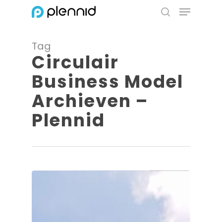
Menu
Skip
to
search
Close
main
Menu
Tag
content
Circulair
Business Model
Archieven –
Plennid