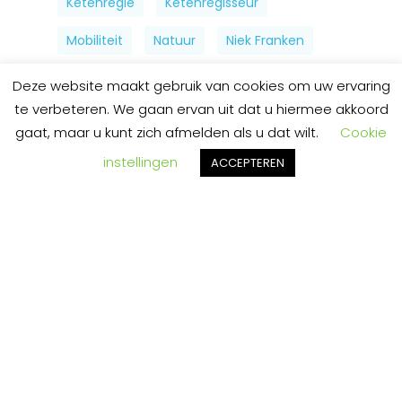
Ketenregie
Ketenregisseur
Mobiliteit
Natuur
Niek Franken
Nieuwe Propositie
Deze website maakt gebruik van cookies om uw ervaring
te verbeteren. We gaan ervan uit dat u hiermee akkoord
Organische Reststromen
Plennid
gaat, maar u kunt zich afmelden als u dat wilt.
Cookie
RVO
Subsidie
instellingen
ACCEPTEREN
Vakbeurs Openbare Ruimte
Vlonders
Diensten
EMVI-plannen
Circulaire bedrijfsvoering