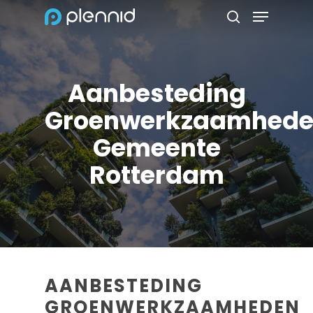
Menu
Skip
to
search
Close
main
Menu
content
Aanbesteding
Groenwerkzaamhed
Gemeente
Rotterdam
AANBESTEDING
GROENWERKZAAMHEDEN