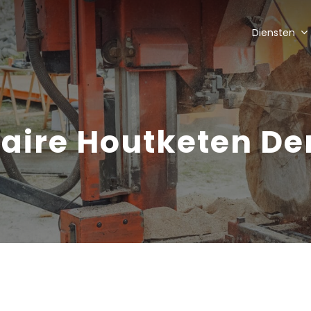
Diensten
laire Houtketen De