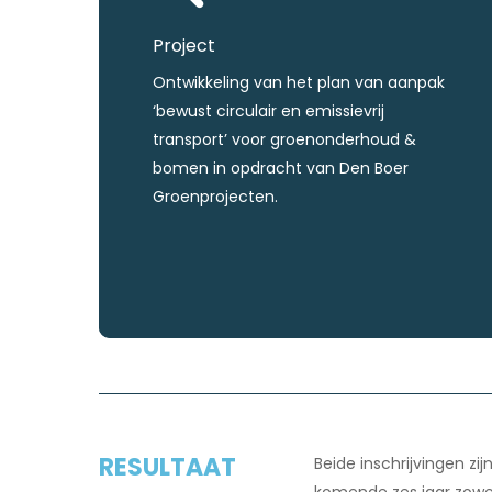
Project
Ontwikkeling van het plan van aanpak
‘bewust circulair en emissievrij
transport’ voor groenonderhoud &
bomen in opdracht van Den Boer
Groenprojecten.
RESULTAAT
Beide inschrijvingen z
komende zes jaar zowe