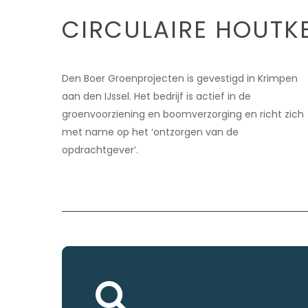
CIRCULAIRE HOUTK
Den Boer Groenprojecten is gevestigd in Krimpen
Hit enter to search or ESC to close
aan den IJssel. Het bedrijf is actief in de
groenvoorziening en boomverzorging en richt zich
met name op het ‘ontzorgen van de
opdrachtgever’.