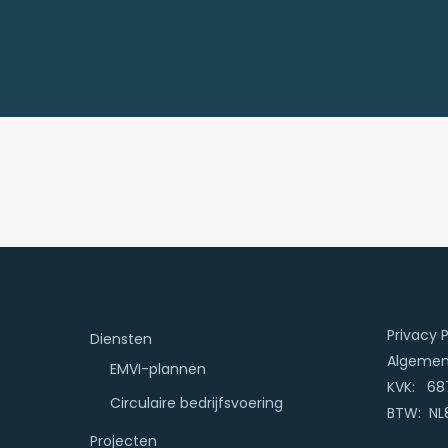
Privacy P
Diensten
Algemen
EMVI-plannen
KVK: 68
Circulaire bedrijfsvoering
BTW: NL
Projecten