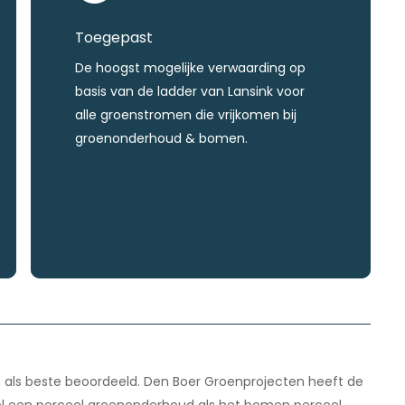
Toegepast
De hoogst mogelijke verwaarding op
basis van de ladder van Lansink voor
alle groenstromen die vrijkomen bij
groenonderhoud & bomen.
ijn als beste beoordeeld. Den Boer Groenprojecten heeft de
l een perceel groenonderhoud als het bomen perceel.