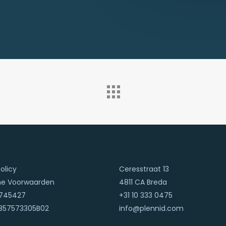
olicy
Ceresstraat 13
e Voorwaarden
4811 CA Breda
745427
+31 10 333 0475
857573305B02
info@plennid.com