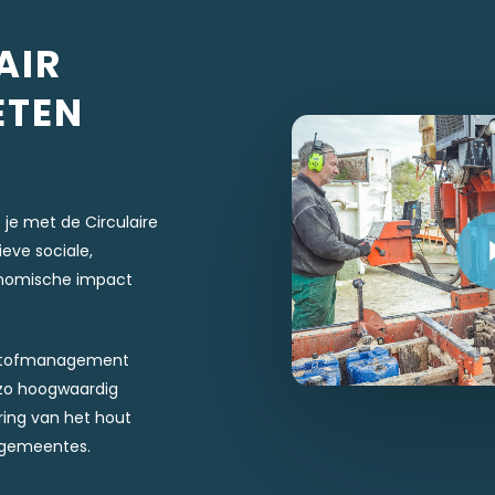
AIR
ETEN
Play Vide
 je met de Circulaire
eve sociale,
onomische impact
nstofmanagement
 zo hoogwaardig
ing van het hout
 gemeentes.